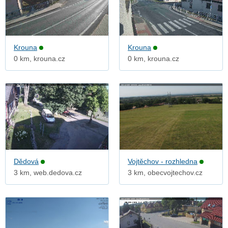
Krouna
Krouna
0 km, krouna.cz
0 km, krouna.cz
Dědová
Vojtěchov - rozhledna
3 km, web.dedova.cz
3 km, obecvojtechov.cz