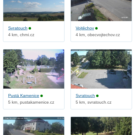
Svratouch
Vojtěchov
4 km, chmi.cz
4 km, obecvojtechov.cz
Pustá Kamenice
Svratouch
5 km, pustakamenice.cz
5 km, svratouch.cz