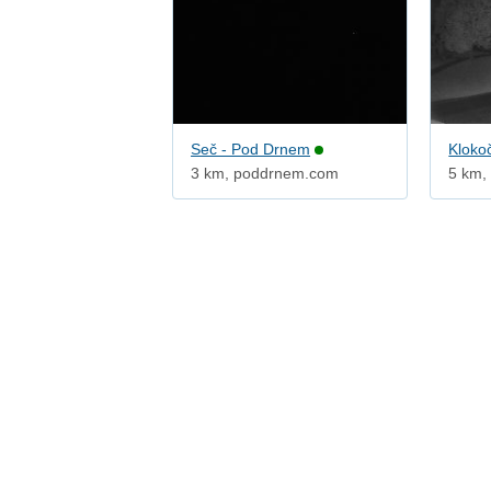
Seč - Pod Drnem
Kloko
3 km, poddrnem.com
5 km,