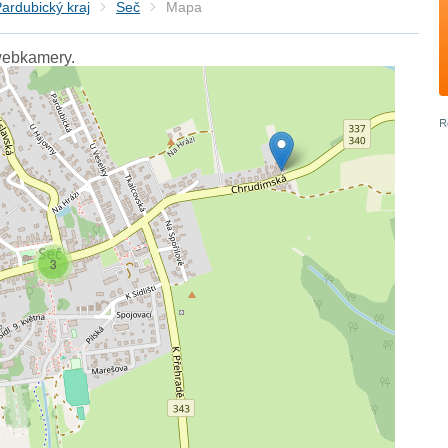
ardubický kraj
Seč
Mapa
webkamery.
3