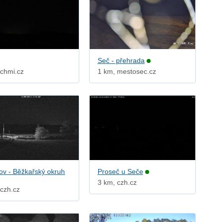
Seč - přehrada
 chmi.cz
1 km, mestosec.cz
ov - Běžkařský okruh
Proseč u Seče
3 km, czh.cz
 czh.cz