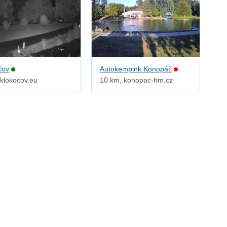
čov
Autokempink Konopáč
 klokocov.eu
10 km, konopac-hm.cz