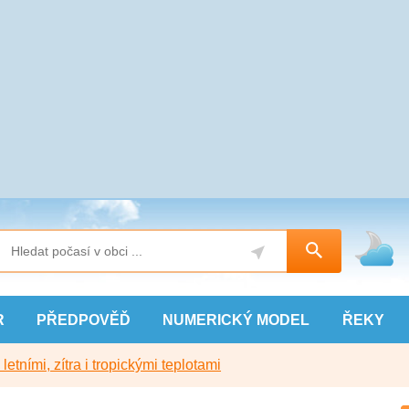
R
PŘEDPOVĚĎ
NUMERICKÝ
MODEL
ŘEKY
etními, zítra i tropickými teplotami