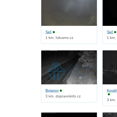
Seč
Seč
1 km, hdcams.cz
1 km,
Bojanov
Kovář
3 km, dopravniinfo.cz
3 km,