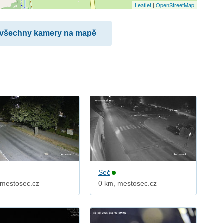
Leaflet
|
OpenStreetMap
 všechny kamery na mapě
Seč
 mestosec.cz
0 km, mestosec.cz