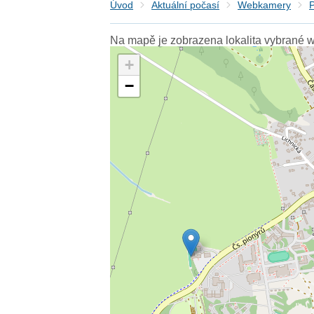
Úvod
Aktuální počasí
Webkamery
P
Na mapě je zobrazena lokalita vybrané 
+
−