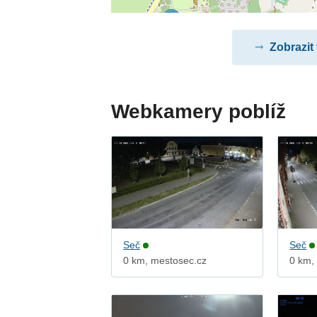
Zobrazit
Webkamery poblíž
Seč
Seč
0 km, mestosec.cz
0 km,