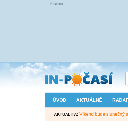
Přejít
na
hlavní
obsah
ÚVOD
AKTUÁLNĚ
RADA
Víkend bude slunečný s l
AKTUALITA: