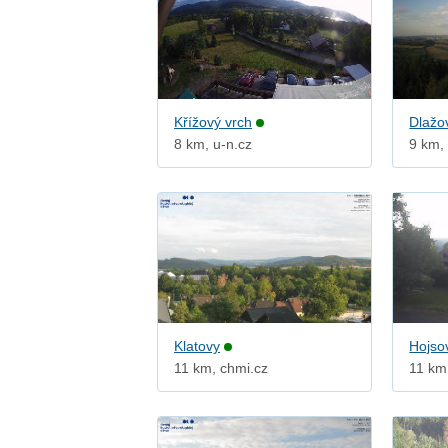
Křížový vrch
Dlažo
8 km, u-n.cz
9 km,
Klatovy
Hojso
11 km, chmi.cz
11 km