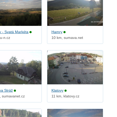
v - Svatá Markéta
Hamry
 u-n.cz
10 km, sumava.net
va Stráž
Klatovy
, sumavanet.cz
11 km, klatovy.cz