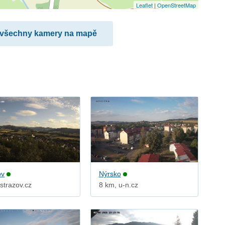
Leaflet
|
OpenStreetMap
 všechny kamery na mapě
ov
Nýrsko
strazov.cz
8 km, u-n.cz