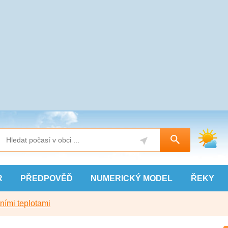
R
PŘEDPOVĚĎ
NUMERICKÝ
MODEL
ŘEKY
ními teplotami