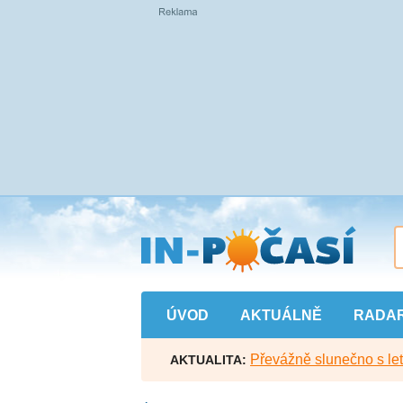
Přejít
na
hlavní
obsah
ÚVOD
AKTUÁLNĚ
RADA
Převážně slunečno s let
AKTUALITA: