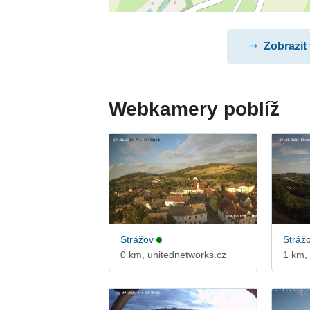
Zobrazit
Webkamery poblíž
Strážov
Stráž
0 km, unitednetworks.cz
1 km, 