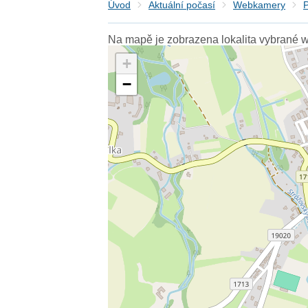
Úvod
Aktuální počasí
Webkamery
P
Na mapě je zobrazena lokalita vybrané 
+
−