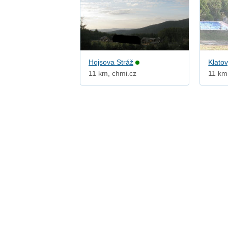
Hojsova Stráž
Klato
11 km, chmi.cz
11 km