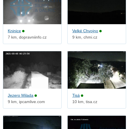
Kninice
Velké Chvojno
7 km, dopravniinfo.cz
9 km, chmi.cz
Jezero Milada
Tisá
9 km, ipcamlive.com
10 km, tisa.cz