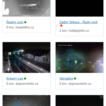
Rudný vrch
Zadní Telnice - Rudý vrch
0 km, hsadolfov.cz
1 km, holidayinfo.cz
Krásný Les
Varvažov
5 km, dopravniinfo.cz
5 km, dopravniinfo.cz