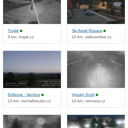
Troják
Ski Areál Rusava
9 km, trojak.cz
10 km, webcamlive.cz
Držková - Vančice
Vysoký Grúň
13 km, michalheczko.cz
14 km, rstrnava.cz