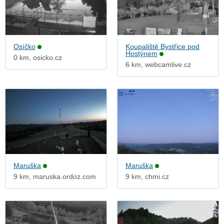
Osíčko
Koupaliště Bystřice pod
Hostýnem
0 km, osicko.cz
6 km, webcamlive.cz
Maruška
Maruška
9 km, maruska.ordoz.com
9 km, chmi.cz