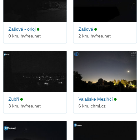
Zašová - orloj
Zašová
0 km, hvfree.net
2 km, hvfree.net
Zubří
Valašské Meziříčí
3 km, hvfree.net
6 km, chmi.cz