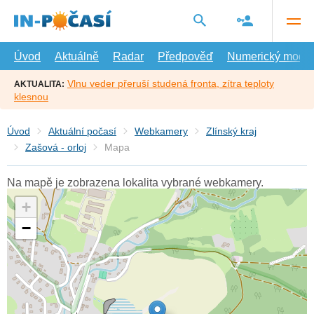
Přejít
na
hlavní
obsah
Úvod
Aktuálně
Radar
Předpověď
Numerický model
Vlnu veder přeruší studená fronta, zítra teploty
AKTUALITA:
klesnou
Úvod
Aktuální počasí
Webkamery
Zlínský kraj
Zašová - orloj
Mapa
Na mapě je zobrazena lokalita vybrané webkamery.
+
−