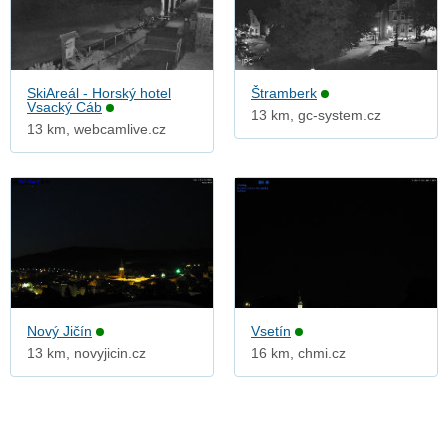
SkiAreál - Horský hotel
Štramberk
Vsacký Cáb
13 km, gc-system.cz
13 km, webcamlive.cz
Nový Jičín
Vsetín
13 km, novyjicin.cz
16 km, chmi.cz