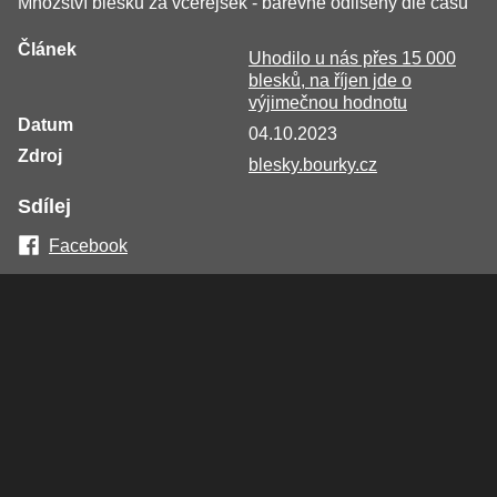
Množství blesků za včerejšek - barevně odlišeny dle času
Článek
Uhodilo u nás přes 15 000
blesků, na říjen jde o
výjimečnou hodnotu
Datum
04.10.2023
Zdroj
blesky.bourky.cz
Sdílej
Facebook