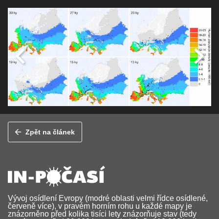
Zpět na článek
Vývoj osídlení Evropy (modré oblasti velmi řídce osídlené,
červeně více), v pravém horním rohu u každé mapy je
znázorněno před kolika tisíci lety znázorňuje stav (tedy