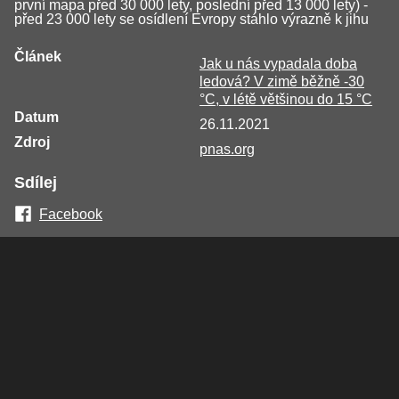
první mapa před 30 000 lety, poslední před 13 000 lety) -
před 23 000 lety se osídlení Evropy stáhlo výrazně k jihu
Článek
Jak u nás vypadala doba
ledová? V zimě běžně -30
°C, v létě většinou do 15 °C
Datum
26.11.2021
Zdroj
pnas.org
Sdílej
Facebook