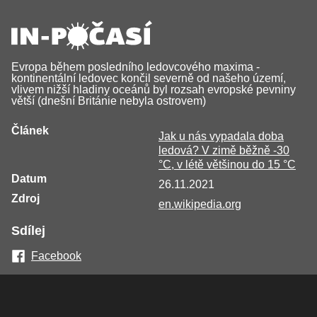
Evropa během posledního ledovcového maxima -
kontinentální ledovec končil severně od našeho území,
vlivem nižší hladiny oceánů byl rozsah evropské pevniny
větší (dnešní Británie nebyla ostrovem)
Článek
Jak u nás vypadala doba
ledová? V zimě běžně -30
°C, v létě většinou do 15 °C
Datum
26.11.2021
Zdroj
en.wikipedia.org
Sdílej
Facebook