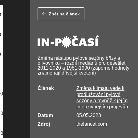
Zpět na článek
Změna nástupu pylové sezóny břízy a
olivovníku – rozdíl mediánů pro desetiletí
2011-2020 a 1981-1990 (záporné hodnoty
znamenají dřívější kvetení)
Článek
Změna klimatu vede k
prodlužování pylové
sezóny a rovněž k jejím
intenzivnějším projevům
Datum
05.05.2023
Zdroj
thelancet.com