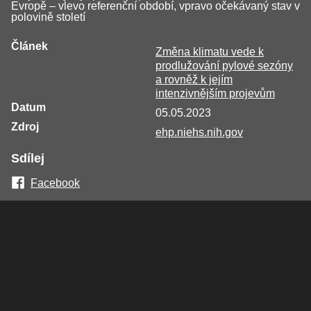
Evropě – vlevo referenční období, vpravo očekávaný stav v
polovině století
Článek
Změna klimatu vede k
prodlužování pylové sezóny
a rovněž k jejím
intenzivnějším projevům
Datum
05.05.2023
Zdroj
ehp.niehs.nih.gov
Sdílej
Facebook