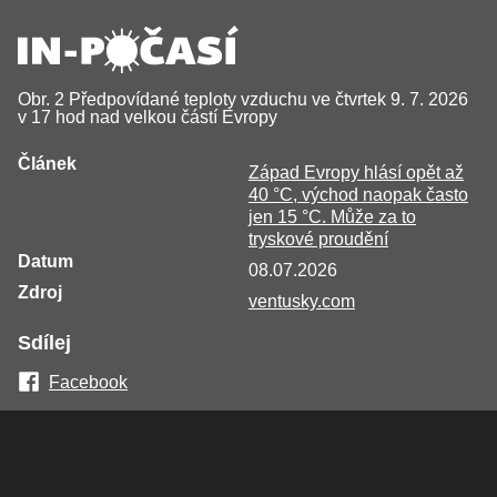
Obr. 2 Předpovídané teploty vzduchu ve čtvrtek 9. 7. 2026
v 17 hod nad velkou částí Evropy
Článek
Západ Evropy hlásí opět až
40 °C, východ naopak často
jen 15 °C. Může za to
tryskové proudění
Datum
08.07.2026
Zdroj
ventusky.com
Sdílej
Facebook