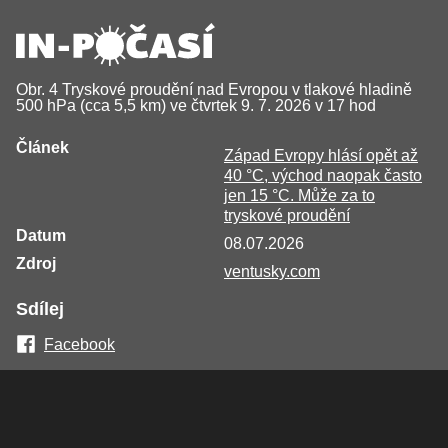
Obr. 4 Tryskové proudění nad Evropou v tlakové hladině
500 hPa (cca 5,5 km) ve čtvrtek 9. 7. 2026 v 17 hod
Článek
Západ Evropy hlásí opět až
40 °C, východ naopak často
jen 15 °C. Může za to
tryskové proudění
Datum
08.07.2026
Zdroj
ventusky.com
Sdílej
Facebook