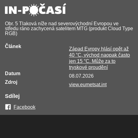
Obr. 5 Tlaková níže nad severovýchodní Evropou ve
středu ráno zachycená satelitem MTG (produkt Cloud Type
RGB)
Článek
Západ Evropy hlásí opět až
40 °C, východ naopak často
jen 15 °C. Může za to
tryskové proudění
Datum
08.07.2026
Zdroj
view.eumetsat.int
Sdílej
Facebook