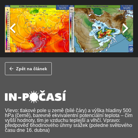
Zpět na článek
Vlevo: tlakové pole u země (bílé čáry) a výška hladiny 500
hPa (černě), barevně ekvivalentní potenciální teplota – čím
vyšší hodnoty, tím je vzduchu teplejší a vlhčí. Vpravo:
předpověď 6hodinového úhrny srážek (poledne světového
času dne 16. dubna)