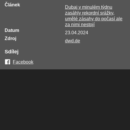
Článek
Dubaj v minulém týdnu
zasáhly rekordní srážky,
umělé zásahy do počasí ale
za nimi nestojí
Datum
23.04.2024
Zdroj
dwd.de
Sdílej
Facebook