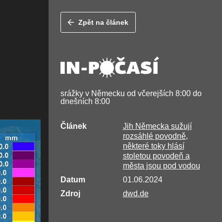
Zpět na článek
srážky v Německu od včerejších 8:00 do
dnešních 8:00
Článek
Jih Německa sužují
rozsáhlé povodně,
některé toky hlásí
stoletou povodeň a
města jsou pod vodou
Datum
01.06.2024
Zdroj
dwd.de