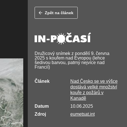
Zpět na článek
Družicový snímek z pondělí 9. června
2025 s kouřem nad Evropou (lehce
šedivou barvou, patrný nejvíce nad
Francií)
Článek
Nad Česko se ve výšce
dostává velké množství
kouře z požárů v
Kanadě
Datum
10.06.2025
Zdroj
eumetsat.int