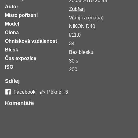
20.06.2010 20:48
Autor
Zubřan
Místo pořízení
Vranjica (
mapa
)
Model
NIKON D40
Clona
f/11.0
Ohnisková vzdálenost
34
Blesk
Bez blesku
Čas expozice
30 s
ISO
200
Sdílej
Facebook
Pěkné
+6
Komentáře
Žádné komentáře nebyly přidány.