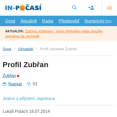
Přejít
na
hlavní
obsah
Úvod
Aktuálně
Radar
Předpověď
Numerický model
Začíná ochlazení, místy přeháňky nebo bouřky,
AKTUALITA:
zejména na východě
Úvod
Uživatelé
Profil uživatele Zubřan
Profil Zubřan
Zubřan
Napsat
53
Jméno a příjmení, registrace
Lukáš Polách 18.07.2014