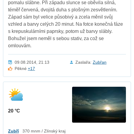
pomalu slábne. Při západu slunce se oběvila silná,
téměř červená, dvojitá duha s plošným zesvětlením.
Západ sám byl velice působivý a zcela měnil svůj
vzhled a barvy celých 20 minut. Na fotce konečná fáze
s krepuskulárními paprsky, potom už barvy slábly.
Bohužel jsem neměl s sebou stativ, za což se
omlouvám.
09.08.2014, 21:13
Zaslal/a:
Zubřan
Pěkné
+17
20 °C
Zubří
370 mnm / Zlínský kraj