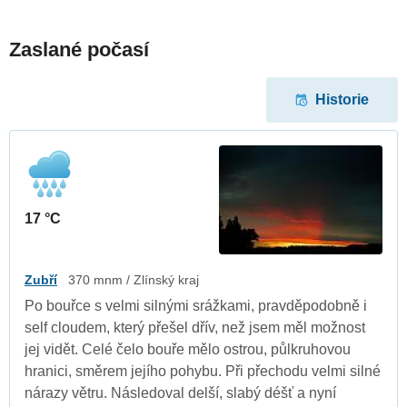
Zaslané počasí
Historie
17 °C
Zubří
370 mnm / Zlínský kraj
Po bouřce s velmi silnými srážkami, pravděpodobně i
self cloudem, který přešel dřív, než jsem měl možnost
jej vidět. Celé čelo bouře mělo ostrou, půlkruhovou
hranici, směrem jejího pohybu. Při přechodu velmi silné
nárazy větru. Následoval delší, slabý déšť a nyní