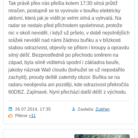
Tak právě přes nás přešla kolem 17:30 silná průtrž
mračen, postupně se to vyvinulo v bouřku elektricky
aktivní, která jak je vidět je velmi silná a vytrvalá. Na
radar se nedalo před příchodem spolehnout, protože
nic v okolí neviděl, i když už pršelo, v době nejsilnějších
srážek neviděl nad námi žádnou buňku a v blízkosti
slabou odrazivost, objevily se přitom i kroupy a opravdu
silný déšť. Bezprostředně po přechodu směrem na
západ, byla silně viditelná spodní i základna bouře,
jakoby náznak Wall cloudu (bohužel se už nepodařilo
zachytit), proudy deště zatemily obzor. Buňka se na
radaru neobjevila ani později, kde odrazivost překročila
60DBZ. Zajímavé. Nyní přechází další déšť z východu.
26.07.2014, 17:35
Zaslal/a:
Zubřan
Pěkné
+11