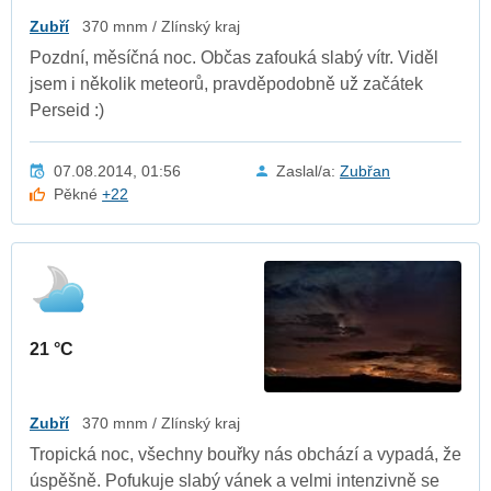
Zubří
370 mnm / Zlínský kraj
Pozdní, měsíčná noc. Občas zafouká slabý vítr. Viděl
jsem i několik meteorů, pravděpodobně už začátek
Perseid :)
07.08.2014, 01:56
Zaslal/a:
Zubřan
Pěkné
+22
21 °C
Zubří
370 mnm / Zlínský kraj
Tropická noc, všechny bouřky nás obchází a vypadá, že
úspěšně. Pofukuje slabý vánek a velmi intenzivně se