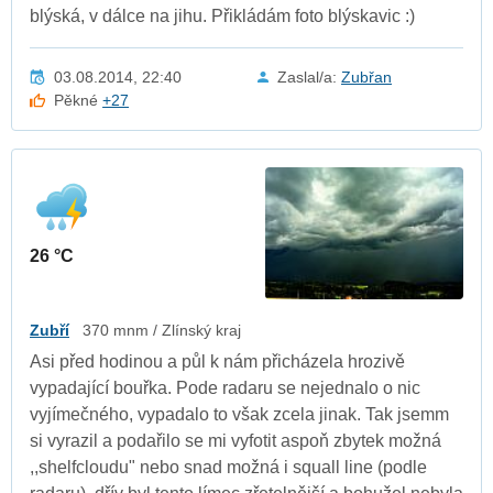
blýská, v dálce na jihu. Přikládám foto blýskavic :)
03.08.2014, 22:40
Zaslal/a:
Zubřan
Pěkné
+27
26 °C
Zubří
370 mnm / Zlínský kraj
Asi před hodinou a půl k nám přicházela hrozivě
vypadající bouřka. Pode radaru se nejednalo o nic
vyjímečného, vypadalo to však zcela jinak. Tak jsemm
si vyrazil a podařilo se mi vyfotit aspoň zbytek možná
,,shelfcloudu" nebo snad možná i squall line (podle