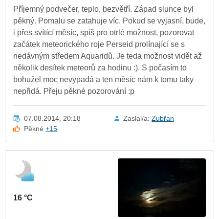
Příjemný podvečer, teplo, bezvětří. Západ slunce byl
pěkný. Pomalu se zatahuje víc. Pokud se vyjasní, bude,
i přes svítící měsíc, spíš pro otrlé možnost, pozorovat
začátek meteorického roje Perseid prolínající se s
nedávným středem Aquaridů. Je teda možnost vidět až
několik desítek meteorů za hodinu :). S počasím to
bohužel moc nevypadá a ten měsíc nám k tomu taky
nepřidá. Přeju pěkné pozorování :p
07.08.2014, 20:18
Zaslal/a:
Zubřan
Pěkné
+15
16 °C