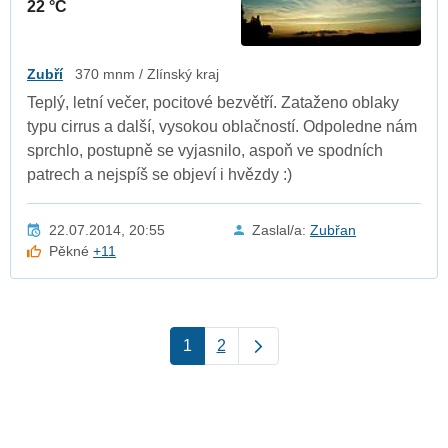
22 °C
Zubří
370 mnm / Zlínský kraj
Teplý, letní večer, pocitové bezvětří. Zataženo oblaky
typu cirrus a další, vysokou oblačností. Odpoledne nám
sprchlo, postupně se vyjasnilo, aspoň ve spodních
patrech a nejspíš se objeví i hvězdy :)
22.07.2014, 20:55
Zaslal/a:
Zubřan
Pěkné
+11
1
2