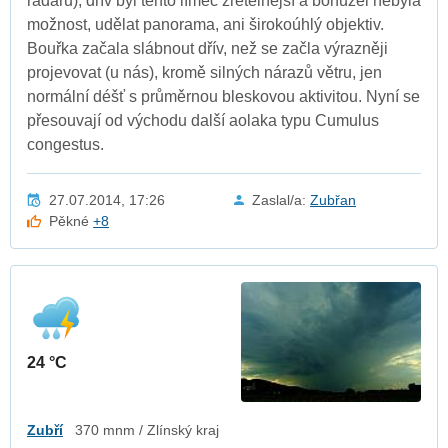
radaru), dřív byl tento límec zřetelnější a bohužel nebyla
možnost, udělat panorama, ani širokoúhlý objektiv.
Bouřka začala slábnout dřív, než se začla výrazněji
projevovat (u nás), kromě silných nárazů větru, jen
normální déšť s průměrnou bleskovou aktivitou. Nyní se
přesouvají od východu další aolaka typu Cumulus
congestus.
27.07.2014, 17:26
Zaslal/a:
Zubřan
Pěkné
+8
24 °C
Zubří
370 mnm / Zlínský kraj