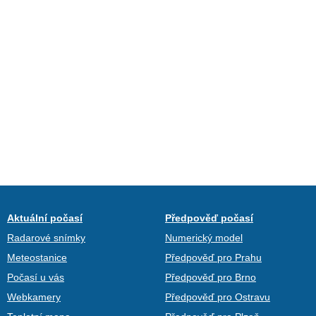
Aktuální počasí
Předpověď počasí
Radarové snímky
Numerický model
Meteostanice
Předpověď pro Prahu
Počasí u vás
Předpověď pro Brno
Webkamery
Předpověď pro Ostravu