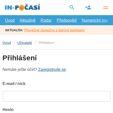
Přejít
na
hlavní
obsah
Úvod
Aktuálně
Radar
Předpověď
Numerický model
Převážně slunečno s letními teplotami
AKTUALITA:
Úvod
Uživatelé
Přihlášení
Přihlášení
Nemáte ješte účet?
Zaregistrujte se
.
E-mail / nick
Heslo