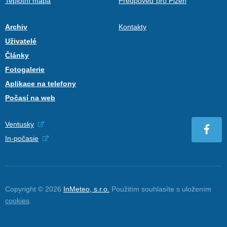
Teplotní mapa
Předpověď pro Plzeň
Archiv
Kontakty
Uživatelé
Články
Fotogalerie
Aplikace na telefony
Počasí na web
Ventusky
In-počasie
Copyright © 2026
InMeteo, s.r.o.
Použitím souhlasíte s uložením
cookies
.