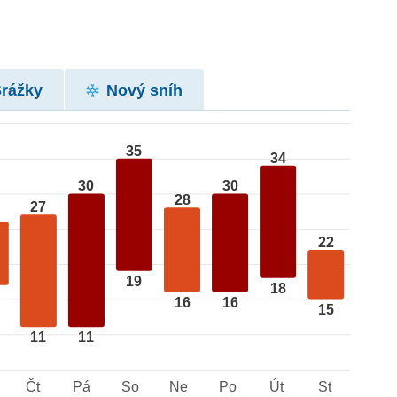
Srážky
Nový sníh
35
34
30
30
28
27
22
19
18
16
16
15
11
11
Čt
Pá
So
Ne
Po
Út
St