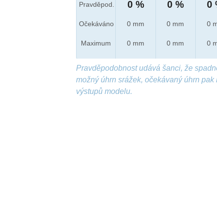
0 %
0 %
0
Pravděpod.
Očekáváno
0 mm
0 mm
0 
Maximum
0 mm
0 mm
0 
Pravděpodobnost udává šanci, že spadn
možný úhrn srážek, očekávaný úhrn pak 
výstupů modelu.