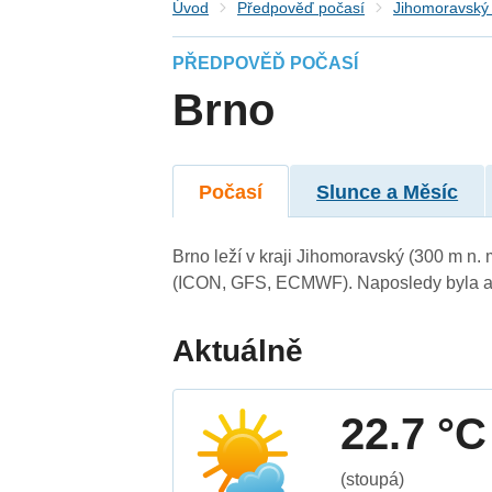
Úvod
Předpověď počasí
Jihomoravský 
PŘEDPOVĚĎ POČASÍ
Brno
Počasí
Slunce a Měsíc
Brno leží v kraji Jihomoravský (300 m n.
(ICON, GFS, ECMWF). Naposledy byla ak
Aktuálně
22.7 °C
(stoupá)