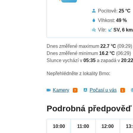
Pocitově:
25 °C
Vlhkost:
49 %
Vítr:
SV, 6 km
Dnes změřené maximum
22.7 °C
(09:29)
Dnes změřené minimum
16.2 °C
(06:29)
Slunce vychází v
05:35
a zapadá v
20:2
Nepřehlédněte z lokality Brno:
Kamery
Počasí u vás
7
1
Podrobná předpověď 
10:00
11:00
12:00
13