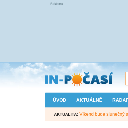
Přejít
na
hlavní
obsah
ÚVOD
AKTUÁLNĚ
RADA
Víkend bude slunečný s l
AKTUALITA: