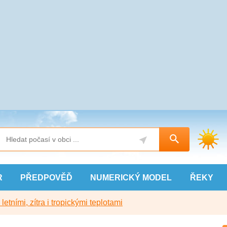
R
PŘEDPOVĚĎ
NUMERICKÝ
MODEL
ŘEKY
etními, zítra i tropickými teplotami