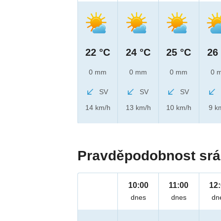
22 °C
24 °C
25 °C
26
0 mm
0 mm
0 mm
0 
SV
SV
SV
14 km/h
13 km/h
10 km/h
9 k
Pravděpodobnost srá
10:00
11:00
12
dnes
dnes
dn