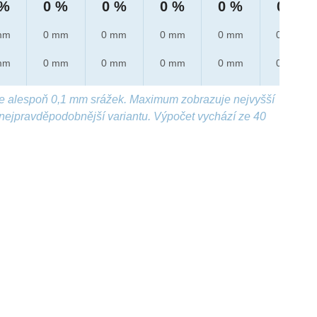
 %
0 %
0 %
0 %
0 %
0 %
mm
0 mm
0 mm
0 mm
0 mm
0 mm
mm
0 mm
0 mm
0 mm
0 mm
0 mm
e alespoň 0,1 mm srážek. Maximum zobrazuje nejvyšší
nejpravděpodobnější variantu. Výpočet vychází ze 40