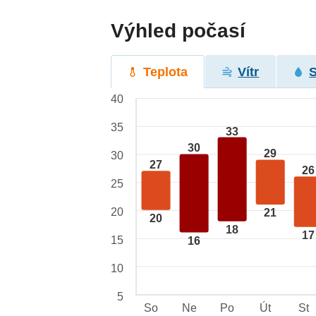
Výhled počasí
Teplota
Vítr
40
35
33
30
29
30
27
26
25
20
21
20
18
17
15
16
10
5
So
Ne
Po
Út
St