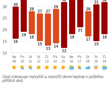
32
32
31
30
29
30
28
28
27
27
25
20
21
19
18
18
18
17
15
16
15
15
14
13
12
10
Ne
Po
Út
St
Čt
Pá
So
Ne
Po
Út
St
Čt
09
10
11
12
13
14
15
16
17
18
19
20
Graf zobrazuje nejvyšší a nejnižší denní teploty v průběhu
příštích dnů.