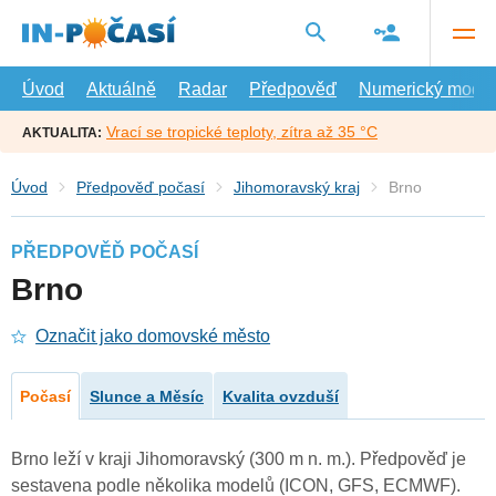
Přejít
na
hlavní
obsah
Úvod
Aktuálně
Radar
Předpověď
Numerický model
Vrací se tropické teploty, zítra až 35 °C
AKTUALITA:
Úvod
Předpověď počasí
Jihomoravský kraj
Brno
PŘEDPOVĚĎ POČASÍ
Brno
Označit jako domovské město
Počasí
Slunce a Měsíc
Kvalita ovzduší
Brno leží v kraji Jihomoravský (300 m n. m.). Předpověď je
sestavena podle několika modelů (ICON, GFS, ECMWF).