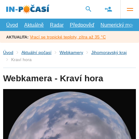
Přejít
na
hlavní
obsah
Úvod
Aktuálně
Radar
Předpověď
Numerický model
Vrací se tropické teploty, zítra až 35 °C
AKTUALITA:
Úvod
Aktuální počasí
Webkamery
Jihomoravský kraj
Kraví hora
Webkamera - Kraví hora