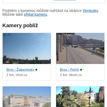
Problém s kamerou můžete nahlásit na stránce
Ventusky
.
Můžete také
přidat kameru
.
Kamery poblíž
Brno - Žabovřesky
Brno - Poříčí
2 km, chmi.cz
2 km, bkom.cz