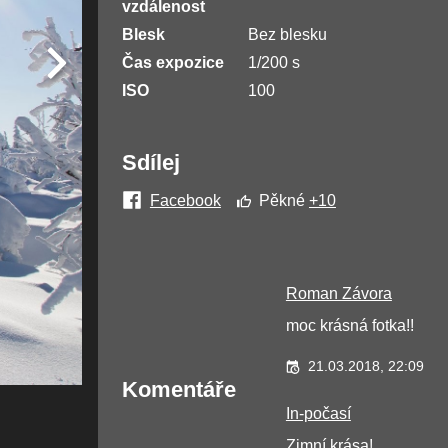
vzdálenost
Blesk
Bez blesku
Čas expozice
1/200 s
ISO
100
Sdílej
Facebook
Pěkné
+10
Roman Závora
moc krásná fotka!!
21.03.2018, 22:09
Komentáře
In-počasí
Zimní krása!