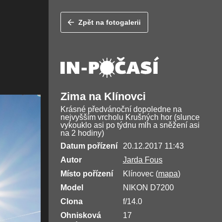
Zpět na fotogalerii
Zima na Klínovci
Krásné předvánoční dopoledne na
nejvyšším vrcholu Krušných hor (slunce
vykouklo asi po týdnu mlh a sněžení asi
na 2 hodiny)
Datum pořízení
20.12.2017 11:43
Autor
Jarda Fous
Místo pořízení
Klínovec (
mapa
)
Model
NIKON D7200
Clona
f/14.0
Ohnisková
17