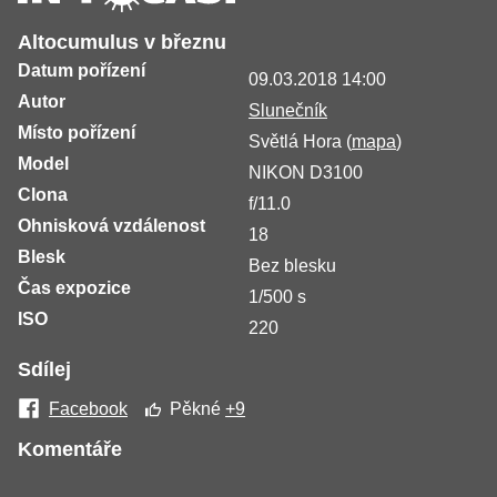
Altocumulus v březnu
Datum pořízení
09.03.2018 14:00
Autor
Slunečník
Místo pořízení
Světlá Hora (
mapa
)
Model
NIKON D3100
Clona
f/11.0
Ohnisková vzdálenost
18
Blesk
Bez blesku
Čas expozice
1/500 s
ISO
220
Sdílej
Facebook
Pěkné
+9
Komentáře