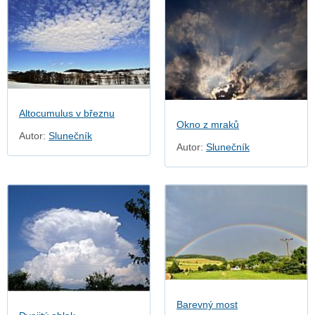
Altocumulus v březnu
Okno z mraků
Autor:
Slunečník
Autor:
Slunečník
Barevný most