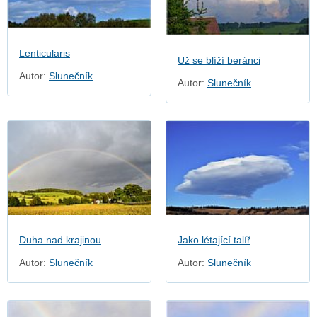
Lenticularis
Už se blíží beránci
Autor:
Slunečník
Autor:
Slunečník
Duha nad krajinou
Jako létající talíř
Autor:
Slunečník
Autor:
Slunečník