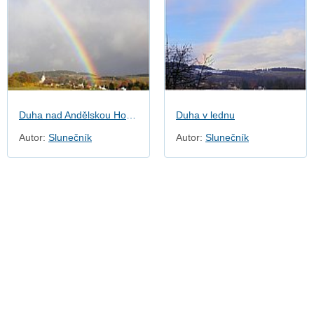
Duha nad Andělskou Horou
Duha v lednu
Autor:
Slunečník
Autor:
Slunečník