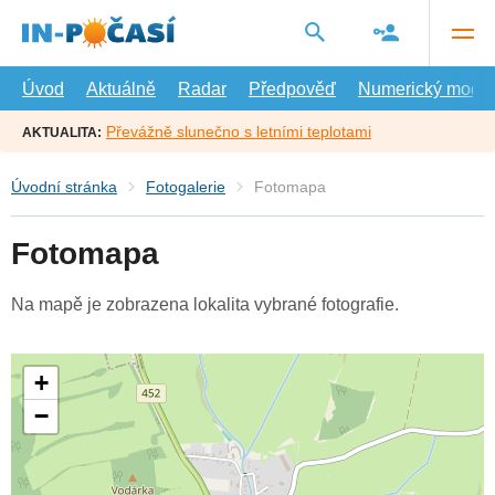
Přejít
na
hlavní
obsah
Úvod
Aktuálně
Radar
Předpověď
Numerický model
Převážně slunečno s letními teplotami
AKTUALITA:
Úvodní stránka
Fotogalerie
Fotomapa
Fotomapa
Na mapě je zobrazena lokalita vybrané fotografie.
+
−