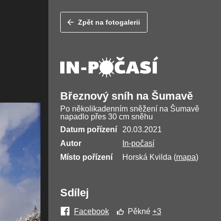
Zpět na fotogalerii
Březnový sníh na Šumavě
Po několikadenním sněžení na Šumavě
napadlo přes 30 cm sněhu
Datum pořízení
20.03.2021
Autor
In-počasí
Místo pořízení
Horská Kvilda (
mapa
)
Sdílej
Facebook
Pěkné
+3