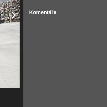
Komentáře
Žádné komentáře nebyly přidány.