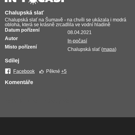
Chalupská slať
Chalupská slať na Šumavě - na chvíli se ukázala i modrá
obloha, která se krásně zrcadlila ve vodní hladině
Datum pořízení
08.04.2021
Autor
In-počasí
Místo pořízení
Chalupská slať (
mapa
)
Sdílej
Facebook
Pěkné
+5
Komentáře
Žádné komentáře nebyly přidány.