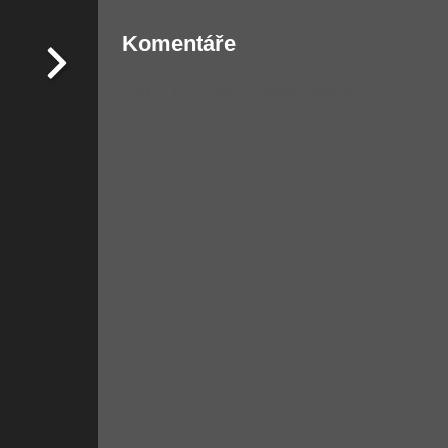
Komentáře
Žádné komentáře nebyly přidány.