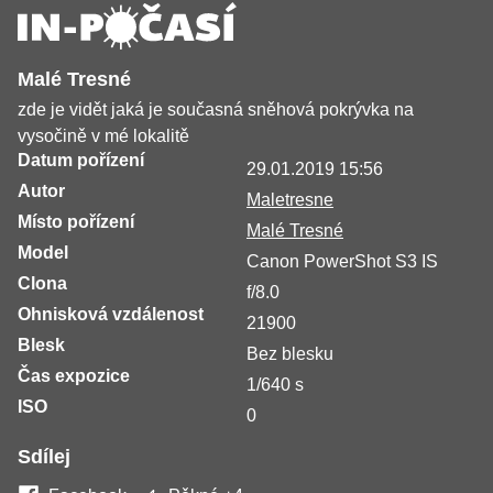
Malé Tresné
zde je vidět jaká je současná sněhová pokrývka na
vysočině v mé lokalitě
Datum pořízení
29.01.2019 15:56
Autor
Maletresne
Místo pořízení
Malé Tresné
Model
Canon PowerShot S3 IS
Clona
f/8.0
Ohnisková vzdálenost
21900
Blesk
Bez blesku
Čas expozice
1/640 s
ISO
0
Sdílej