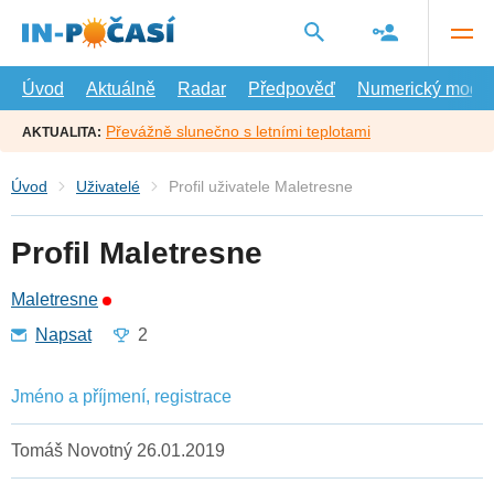
Přejít
na
hlavní
obsah
Úvod
Aktuálně
Radar
Předpověď
Numerický model
Převážně slunečno s letními teplotami
AKTUALITA:
Úvod
Uživatelé
Profil uživatele Maletresne
Profil Maletresne
Maletresne
Napsat
2
Jméno a příjmení, registrace
Tomáš Novotný 26.01.2019