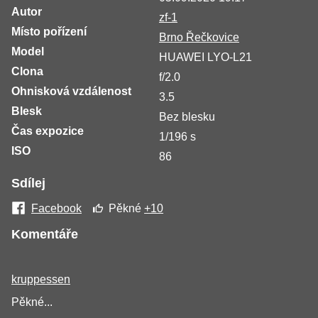
Autor
zf-1
Místo pořízení
Brno Řečkovice
Model
HUAWEI LYO-L21
Clona
f/2.0
Ohnisková vzdálenost
3.5
Blesk
Bez blesku
Čas expozice
1/196 s
ISO
86
Sdílej
Facebook
Pěkné
+10
Komentáře
kruppessen
Pěkné...