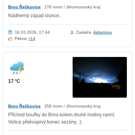
Brno Řečkovice
278 mnm / Jihomoravský kraj
Nádherný západ slunce.
16.03.2026, 17:44
Zaslal/a:
Aidamkoo
Pěkné
+14
17 °C
Brno Řečkovice
258 mnm / Jihomoravský kraj
Příchod bouřky do Brna kolem druhé hodiny ranní.
Velice překvapivý konec sezóny. :)