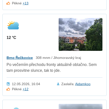
Pěkné
+13
12 °C
Brno Řečkovice
308 mnm / Jihomoravský kraj
Po večerním přechodu fronty aktuálně oblačno. Sem
tam prosvitne slunce, tak to jde.
12.05.2026, 16:04
Zaslal/a:
Aidamkoo
Pěkné
+12