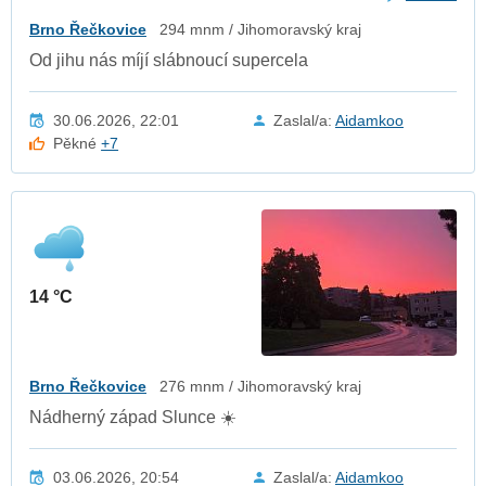
Brno Řečkovice
294 mnm / Jihomoravský kraj
Od jihu nás míjí slábnoucí supercela
30.06.2026, 22:01
Zaslal/a:
Aidamkoo
Pěkné
+7
14 °C
Brno Řečkovice
276 mnm / Jihomoravský kraj
Nádherný západ Slunce ☀️
03.06.2026, 20:54
Zaslal/a:
Aidamkoo