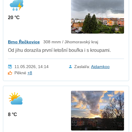
20 °C
Brno Řečkovice
308 mnm / Jihomoravský kraj
Od jihu dorazila první letošní bouřka i s kroupami.
11.05.2026, 14:14
Zaslal/a:
Aidamkoo
Pěkné
+8
8 °C