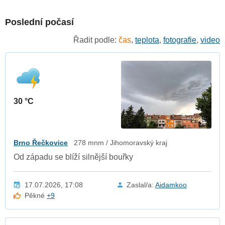
Poslední počasí
Řadit podle:
čas
,
teplota
,
fotografie
,
video
30 °C
Brno Řečkovice
278 mnm / Jihomoravský kraj
Od západu se blíží silnější bouřky
17.07.2026, 17:08
Zaslal/a:
Aidamkoo
Pěkné
+9