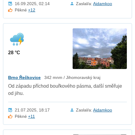
16.09.2025, 02:14
Zaslal/a:
Aidamkoo
Pěkné
+12
28 °C
Brno Řečkovice
342 mnm / Jihomoravský kraj
Od západu příchod bouřkového pásma, další směřuje
od jihu.
21.07.2025, 18:17
Zaslal/a:
Aidamkoo
Pěkné
+11