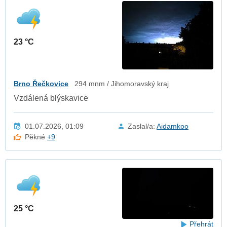
23 °C
Brno Řečkovice
294 mnm / Jihomoravský kraj
Vzdálená blýskavice
01.07.2026, 01:09
Zaslal/a:
Aidamkoo
Pěkné
+9
25 °C
Přehrát