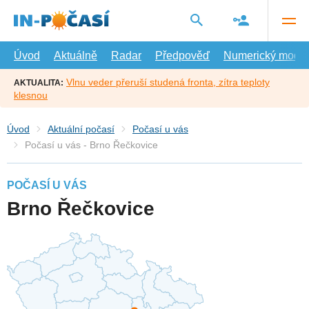
Přejít
na
hlavní
obsah
Úvod
Aktuálně
Radar
Předpověď
Numerický model
Vlnu veder přeruší studená fronta, zítra teploty
AKTUALITA:
klesnou
Úvod
Aktuální počasí
Počasí u vás
Počasí u vás - Brno Řečkovice
POČASÍ U VÁS
Brno Řečkovice