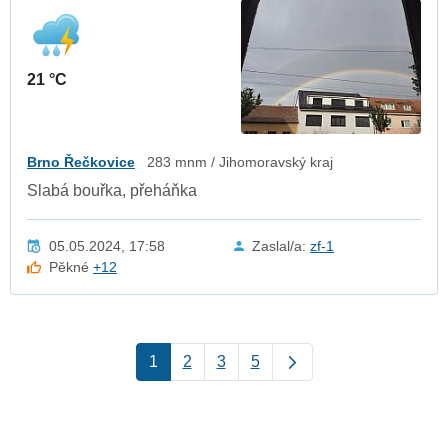
21 °C
Brno Řečkovice
283 mnm / Jihomoravský kraj
Slabá bouřka, přeháňka
05.05.2024, 17:58
Zaslal/a:
zf-1
Pěkné
+12
1
2
3
5