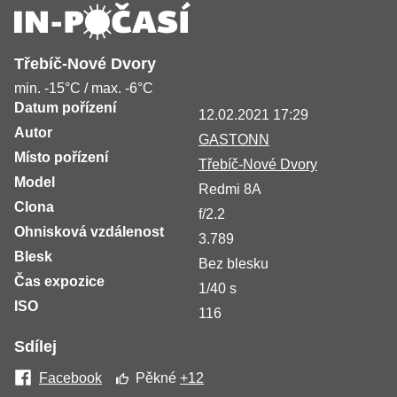
Třebíč-Nové Dvory
min. -15°C / max. -6°C
Datum pořízení
12.02.2021 17:29
Autor
GASTONN
Místo pořízení
Třebíč-Nové Dvory
Model
Redmi 8A
Clona
f/2.2
Ohnisková vzdálenost
3.789
Blesk
Bez blesku
Čas expozice
1/40 s
ISO
116
Sdílej
Facebook
Pěkné
+12