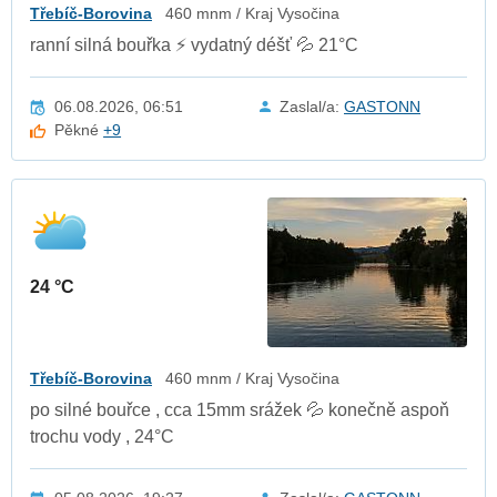
Třebíč-Borovina
460 mnm / Kraj Vysočina
ranní silná bouřka ⚡ vydatný déšť 💦 21°C
06.08.2026, 06:51
Zaslal/a:
GASTONN
Pěkné
+9
24 °C
Třebíč-Borovina
460 mnm / Kraj Vysočina
po silné bouřce , cca 15mm srážek 💦 konečně aspoň
trochu vody , 24°C