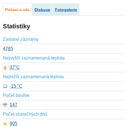
Počasí u vás
Diskuse
Fotogalerie
Statistiky
Zaslané záznamy
4765
Nejvyšší zaznamenaná teplota
37°C
Nejnižší zaznamenaná teplota
-15 °C
Počet bouřek
147
Počet slunečných dnů
905