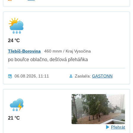
24 °C
Třebíč-Borovina
460 mnm / Kraj Vysočina
po bouřce oblačno, dešťová přeháňka
06.08.2026, 11:11
Zaslal/a:
GASTONN
21 °C
Přehrát