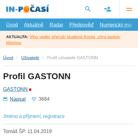
Přejít
na
hlavní
obsah
Úvod
Aktuálně
Radar
Předpověď
Numerický model
Vlnu veder přeruší studená fronta, zítra teploty
AKTUALITA:
klesnou
Úvod
Uživatelé
Profil uživatele GASTONN
Profil GASTONN
GASTONN
Napsat
3684
Jméno a příjmení, registrace
Tomáš ŠP. 11.04.2019