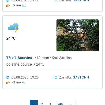
05.08.2026, 19:27
Zaslal/a:
GASTONN
Pěkné
+8
24 °C
Třebíč-Borovina
460 mnm / Kraj Vysočina
po silné bouřce ⚡ 24°C
05.08.2026, 19:25
Zaslal/a:
GASTONN
Pěkné
+8
1
2
3
596