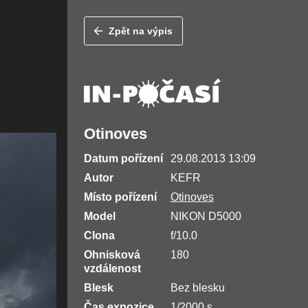
Zpět na výpis
Otinoves
Datum pořízení
29.08.2013 13:09
Autor
KEFR
Místo pořízení
Otinoves
Model
NIKON D5000
Clona
f/10.0
Ohnisková
180
vzdálenost
Blesk
Bez blesku
Čas expozice
1/2000 s