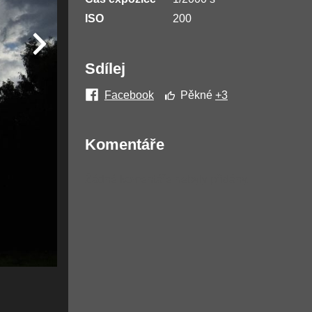
ISO
200
Sdílej
Facebook
Pěkné
+3
Komentáře
Žádné komentáře nebyly přidány.