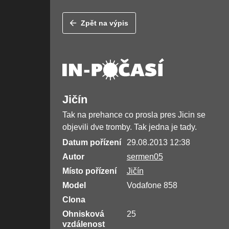
Zpět na výpis
Jičín
Tak na prehance co prosla pres Jicin se
objevili dve tromby. Tak jedna je tady.
Datum pořízení
29.08.2013 12:38
Autor
sermen05
Místo pořízení
Jičín
Model
Vodafone 858
Clona
Ohnisková
25
vzdálenost