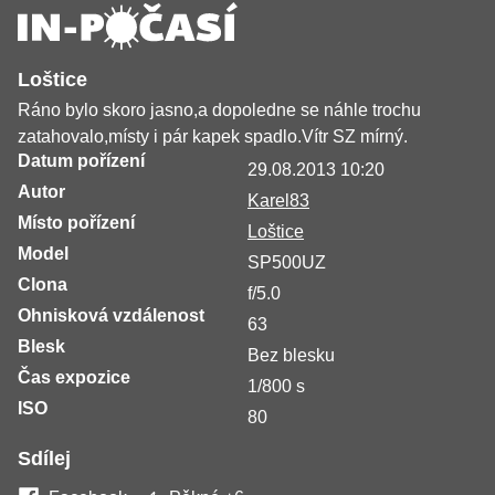
Loštice
Ráno bylo skoro jasno,a dopoledne se náhle trochu
zatahovalo,místy i pár kapek spadlo.Vítr SZ mírný.
Datum pořízení
29.08.2013 10:20
Autor
Karel83
Místo pořízení
Loštice
Model
SP500UZ
Clona
f/5.0
Ohnisková vzdálenost
63
Blesk
Bez blesku
Čas expozice
1/800 s
ISO
80
Sdílej