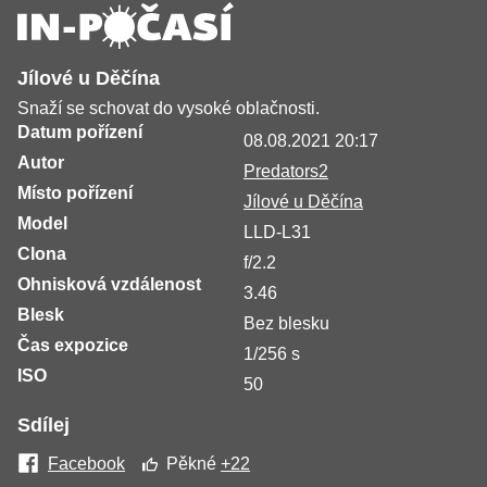
Jílové u Děčína
Snaží se schovat do vysoké oblačnosti.
Datum pořízení
08.08.2021 20:17
Autor
Predators2
Místo pořízení
Jílové u Děčína
Model
LLD-L31
Clona
f/2.2
Ohnisková vzdálenost
3.46
Blesk
Bez blesku
Čas expozice
1/256 s
ISO
50
Sdílej
Facebook
Pěkné
+22