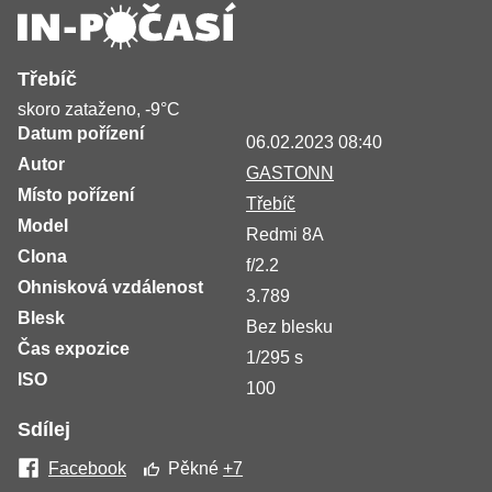
Třebíč
skoro zataženo, -9°C
Datum pořízení
06.02.2023 08:40
Autor
GASTONN
Místo pořízení
Třebíč
Model
Redmi 8A
Clona
f/2.2
Ohnisková vzdálenost
3.789
Blesk
Bez blesku
Čas expozice
1/295 s
ISO
100
Sdílej
Facebook
Pěkné
+7