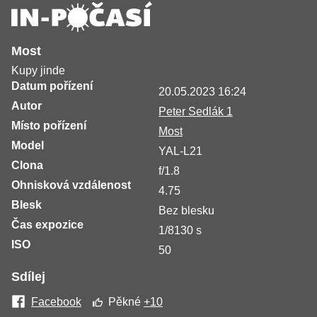
Most
Kupy jinde
Datum pořízení
20.05.2023 16:24
Autor
Peter Sedlák 1
Místo pořízení
Most
Model
YAL-L21
Clona
f/1.8
Ohnisková vzdálenost
4.75
Blesk
Bez blesku
Čas expozice
1/8130 s
ISO
50
Sdílej
Facebook
Pěkné
+10