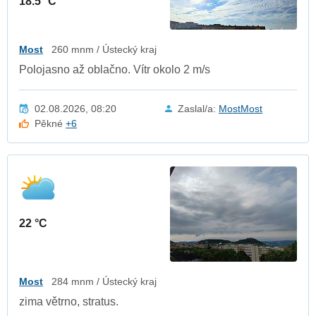
18.5 °C
Most
260 mnm / Ústecký kraj
Polojasno až oblačno. Vítr okolo 2 m/s
02.08.2026, 08:20
Zaslal/a:
MostMost
Pěkné
+6
22 °C
Most
284 mnm / Ústecký kraj
zima větrno, stratus.