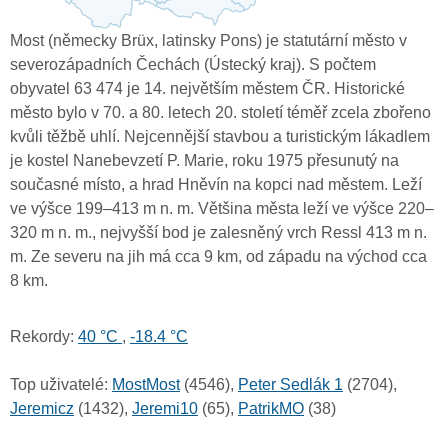
Most (německy Brüx, latinsky Pons) je statutární město v
severozápadních Čechách (Ústecký kraj). S počtem
obyvatel 63 474 je 14. největším městem ČR. Historické
město bylo v 70. a 80. letech 20. století téměř zcela zbořeno
kvůli těžbě uhlí. Nejcennější stavbou a turistickým lákadlem
je kostel Nanebevzetí P. Marie, roku 1975 přesunutý na
současné místo, a hrad Hněvín na kopci nad městem. Leží
ve výšce 199–413 m n. m. Většina města leží ve výšce 220–
320 m n. m., nejvyšší bod je zalesněný vrch Ressl 413 m n.
m. Ze severu na jih má cca 9 km, od západu na východ cca
8 km.
Rekordy:
40 °C
,
-18.4 °C
Top uživatelé:
MostMost
(4546),
Peter Sedlák 1
(2704),
Jeremicz
(1432),
Jeremi10
(65),
PatrikMO
(38)