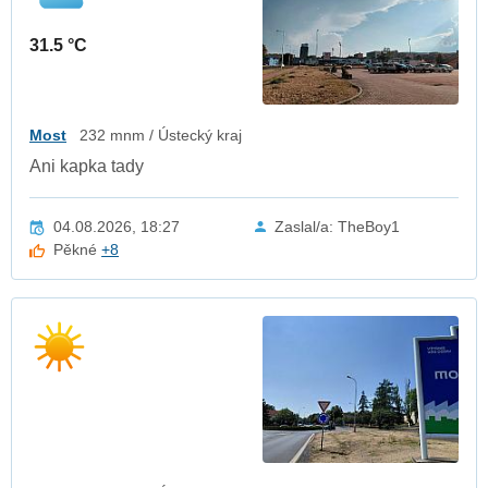
31.5 °C
Most
232 mnm / Ústecký kraj
Ani kapka tady
04.08.2026, 18:27
Zaslal/a: TheBoy1
Pěkné
+8