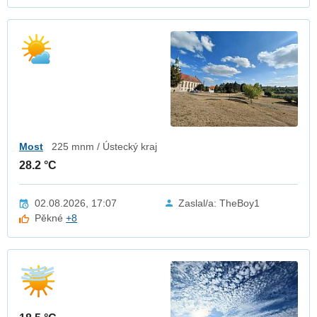
Most
225 mnm / Ústecký kraj
28.2 °C
02.08.2026, 17:07
Zaslal/a: TheBoy1
Pěkné
+8