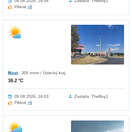
06.08.2026, 16:06
Zaslal/a: TheBoy1
Pěkné
+8
Most
305 mnm / Ústecký kraj
36.2 °C
05.08.2026, 16:03
Zaslal/a: TheBoy1
Pěkné
+6