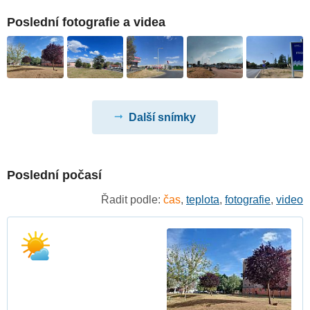
Poslední fotografie a videa
Další snímky
Poslední počasí
Řadit podle:
čas
,
teplota
,
fotografie
,
video