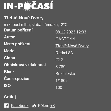
Třebíč-Nové Dvory
mrznoucí mlha, slabá námraza, -2°C
Datum pořízení
08.12.2023 12:33
Autor
GASTONN
Místo pořízení
Třebíč-Nové Dvory
Model
Redmi 8A
Clona
f/2.2
Ohnisková vzdálenost
3.789
Blesk
Bez blesku
Čas expozice
1/180 s
ISO
100
Sdílej
Facebook
Pěkné
+8