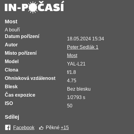
Most
A bouří
Datum pořízení
18.05.2024 15:34
Autor
Peter Sedlák 1
Místo pořízení
Most
Model
YAL-L21
Clona
f/1.8
Ohnisková vzdálenost
4.75
Blesk
Bez blesku
Čas expozice
1/2793 s
ISO
50
Sdílej
Facebook
Pěkné
+15