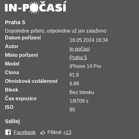
Praha 5
Dopoledne pršelo, odpoledne už jen zataženo
Datum pořízení
18.05.2024 16:34
Autor
In-počasí
Místo pořízení
Praha 5
Model
iPhone 14 Pro
Clona
f/1.8
Ohnisková vzdálenost
6.86
Blesk
Bez blesku
Čas expozice
1/9709 s
ISO
80
Sdílej
Facebook
Pěkné
+13