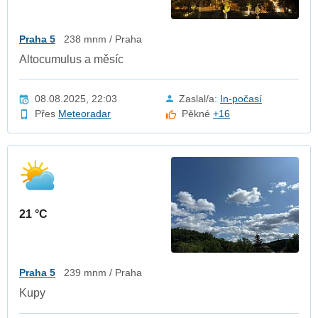
Praha 5
238 mnm / Praha
Altocumulus a měsíc
08.08.2025, 22:03
Zaslal/a:
In-počasí
Přes
Meteoradar
Pěkné
+16
21 °C
Praha 5
239 mnm / Praha
Kupy