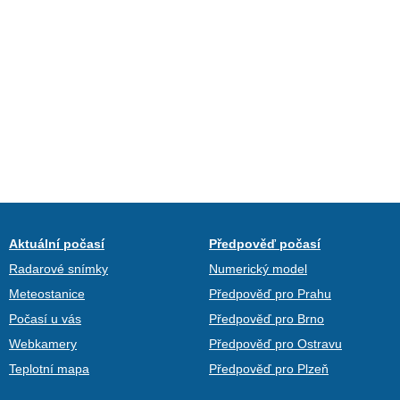
Aktuální počasí
Předpověď počasí
Radarové snímky
Numerický model
Meteostanice
Předpověď pro Prahu
Počasí u vás
Předpověď pro Brno
Webkamery
Předpověď pro Ostravu
Teplotní mapa
Předpověď pro Plzeň