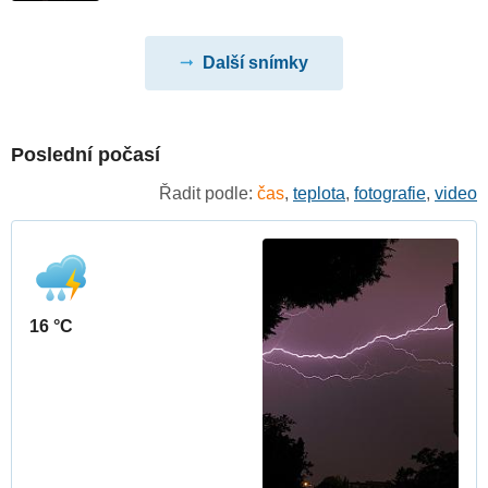
Další snímky
Poslední počasí
Řadit podle:
čas
,
teplota
,
fotografie
,
video
16 °C