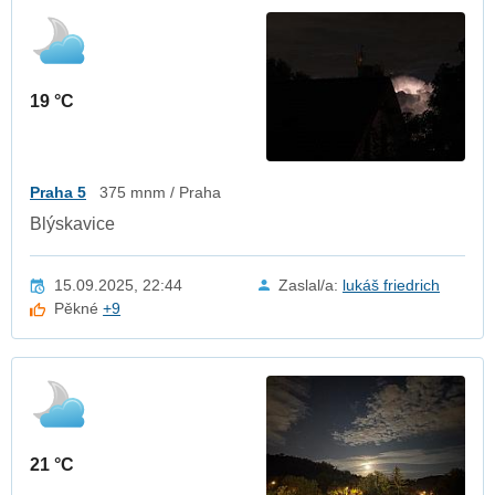
19 °C
Praha 5
375 mnm / Praha
Blýskavice
15.09.2025, 22:44
Zaslal/a:
lukáš friedrich
Pěkné
+9
21 °C