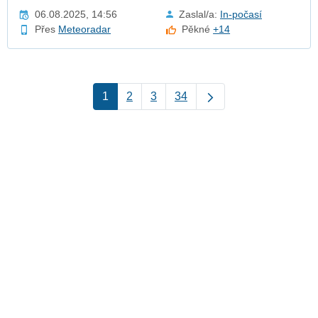
06.08.2025, 14:56
Zaslal/a:
In-počasí
Přes
Meteoradar
Pěkné
+14
1
2
3
34