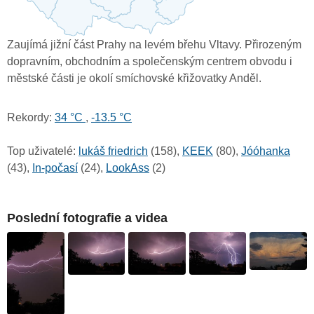
Zaujímá jižní část Prahy na levém břehu Vltavy. Přirozeným
dopravním, obchodním a společenským centrem obvodu i
městské části je okolí smíchovské křižovatky Anděl.
Rekordy:
34 °C
,
-13.5 °C
Top uživatelé:
lukáš friedrich
(158),
KEEK
(80),
Jóóhanka
(43),
In-počasí
(24),
LookAss
(2)
Poslední fotografie a videa