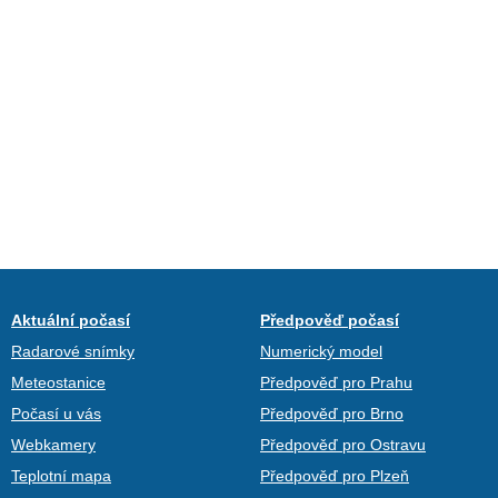
Aktuální počasí
Předpověď počasí
Radarové snímky
Numerický model
Meteostanice
Předpověď pro Prahu
Počasí u vás
Předpověď pro Brno
Webkamery
Předpověď pro Ostravu
Teplotní mapa
Předpověď pro Plzeň