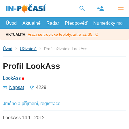
Přejít
na
hlavní
obsah
Úvod
Aktuálně
Radar
Předpověď
Numerický model
Vrací se tropické teploty, zítra až 35 °C
AKTUALITA:
Úvod
Uživatelé
Profil uživatele LookAss
Profil LookAss
LookAss
Napsat
4229
Jméno a příjmení, registrace
LookAss 14.11.2012