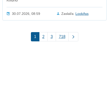
Klidno
30.07.2026, 08:59
Zaslal/a:
LookAss
1
2
3
718