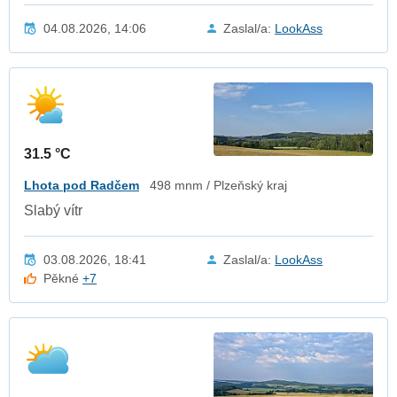
04.08.2026, 14:06
Zaslal/a:
LookAss
31.5 °C
Lhota pod Radčem
498 mnm / Plzeňský kraj
Slabý vítr
03.08.2026, 18:41
Zaslal/a:
LookAss
Pěkné
+7