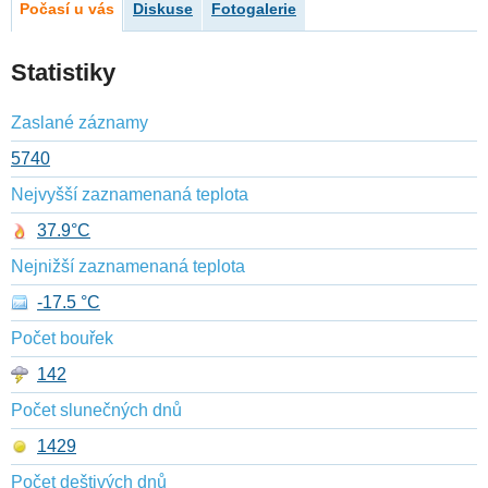
Počasí u vás
Diskuse
Fotogalerie
Statistiky
Zaslané záznamy
5740
Nejvyšší zaznamenaná teplota
37.9°C
Nejnižší zaznamenaná teplota
-17.5 °C
Počet bouřek
142
Počet slunečných dnů
1429
Počet deštivých dnů