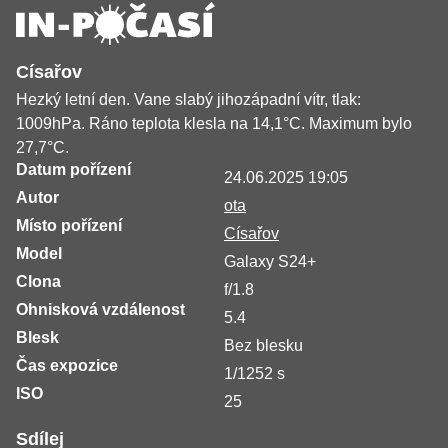
Císařov
Hezký letní den. Vane slabý jihozápadní vítr, tlak:
1009hPa. Ráno teplota klesla na 14,1°C. Maximum bylo
27,7°C.
Datum pořízení
24.06.2025 19:05
Autor
ota
Místo pořízení
Císařov
Model
Galaxy S24+
Clona
f/1.8
Ohnisková vzdálenost
5.4
Blesk
Bez blesku
Čas expozice
1/1252 s
ISO
25
Sdílej