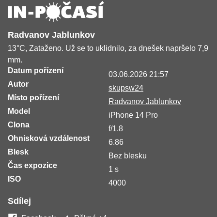
Radvanov Jablunkov
13°C, Zataženo. Už se to uklidnilo, za dnešek napršelo 7,9
mm.
Datum pořízení
03.06.2026 21:57
Autor
skupsw24
Místo pořízení
Radvanov Jablunkov
Model
iPhone 14 Pro
Clona
f/1.8
Ohnisková vzdálenost
6.86
Blesk
Bez blesku
Čas expozice
1 s
ISO
4000
Sdílej