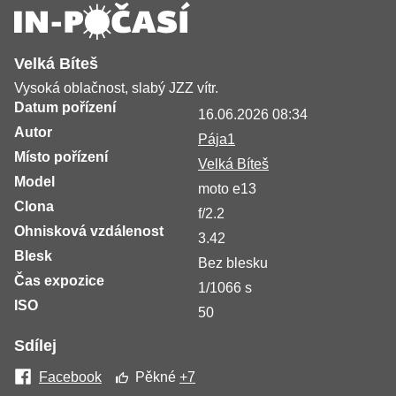
Velká Bíteš
Vysoká oblačnost, slabý JZZ vítr.
Datum pořízení
16.06.2026 08:34
Autor
Pája1
Místo pořízení
Velká Bíteš
Model
moto e13
Clona
f/2.2
Ohnisková vzdálenost
3.42
Blesk
Bez blesku
Čas expozice
1/1066 s
ISO
50
Sdílej
Facebook
Pěkné
+7